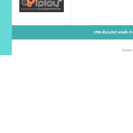
บริษัท ตั้งธนภัทร์ เทรดดิ้ง