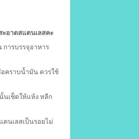
วามสะอาดสแตนเลสคะ
น การบรรจุอาหาร
อคราบน้ำมัน ควรใช้
้นเช็ดให้แห้ง หลีก
ิวสแตนเลสเป็นรอยไม่