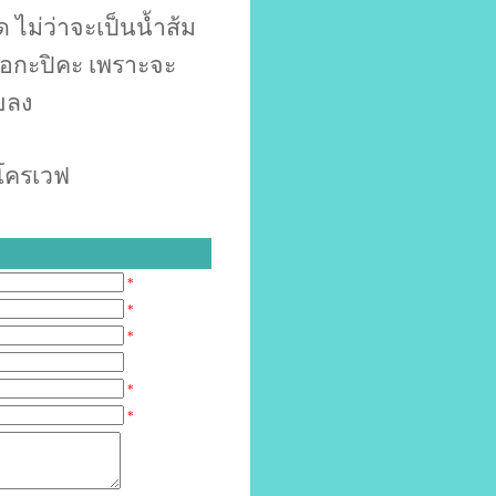
ิด
ไม่ว่าจะเป็นน้ำส้ม
ือกะปิคะ
เพราะจะ
ยลง
โครเวฟ
*
*
*
*
*