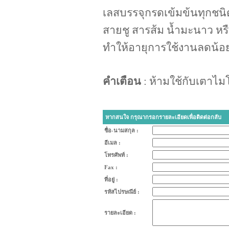
เลสบรรจุกรดเข้มข้นทุกชน
สายชู สารส้ม น้ำมะนาว หร
ทำให้อายุการใช้งานลดน้อ
คำเตือน
: ห้ามใช้กั
บเตาไม
หากสนใจ กรุณากรอกรายละเอียดเพื่อติดต่อกลับ
ชื่อ-นามสกุล :
อีเมล :
โทรศัพท์ :
Fax :
ที่อยู่ :
รหัสไปรษณีย์ :
รายละเอียด :