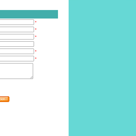
*
*
*
*
*