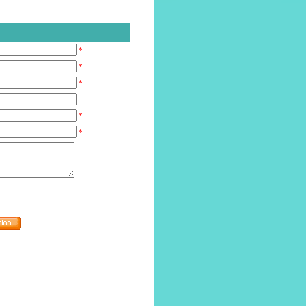
*
*
*
*
*