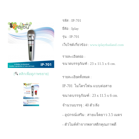
รหัส :
IP-701
ยี่ห้อ :
Iplay
รุ่น :
IP-701
เว็บไซต์เกี่ยวข้อง :
www.iplaythailand.com
รายละเอียดย่อ :
ขนาดบรรจุภัณฑ์ : 23 x 11.5 x 6 cm.
[
คลิกเพื่อดูภาพขยาย]
รายละเอียดทั้งหมด :
IP-701
ไมโครโฟน แบบต่อสาย
ขนาดบรรจุภัณฑ์ : 23 x 11.5 x 6 cm.
จำนวนบรรจุ : 40 ตัว/ลัง
- อุปกรณ์เสริม : สายแจ็คยาว 3.5 เมตร
- ตัวไมค์ทำจากพลาสติกคุณภาพดี