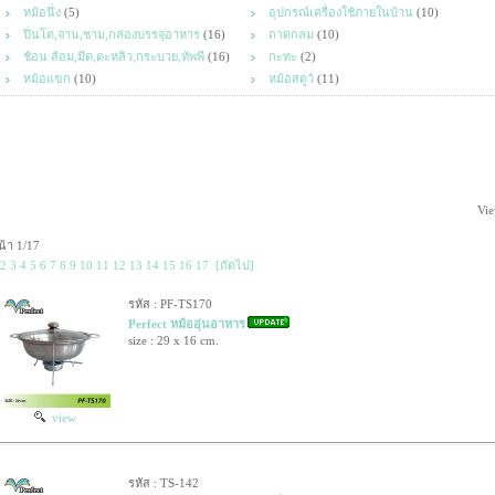
หม้อนึ่ง
(5)
อุปกรณ์เครื่องใช้ภายในบ้าน
(10)
ปิ่นโต,จาน,ชาม,กล่องบรรจุอาหาร
(16)
ถาดกลม
(10)
ช้อน ส้อม,มีด,ตะหลิว,กระบวย,ทัพพี
(16)
กะทะ
(2)
หม้อแขก
(10)
หม้อสตูว์
(11)
Vie
น้า 1/17
2
3
4
5
6
7
8
9
10
11
12
13
14
15
16
17
[ถัดไป]
รหัส : PF-TS170
Perfect หม้ออุ่นอาหาร
size : 29 x 16 cm.
view
รหัส : TS-142