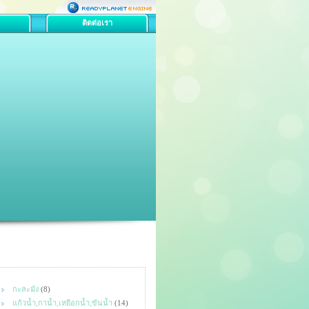
ติดต่อเรา
กะละมัง
(8)
แก้วน้ำ,กาน้ำ,เหยือกน้ำ,ขันน้ำ
(14)