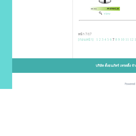
view
หน้า 7/17
[ก่อนหน้า]
1
2
3
4
5
6
7
8
9
10
11
12
บริษัท ตั้งธนภัทร์ เทรดดิ้ง