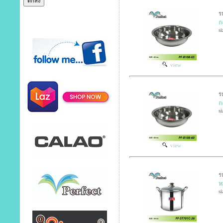
ร
ก
si
view
ร
ก
si
view
ร
ห
si