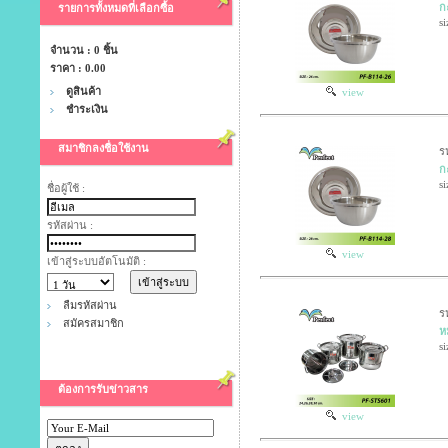
ก
รายการทั้งหมดที่เลือกซื้อ
si
จำนวน : 0 ชิ้น
ราคา :
0.00
ดูสินค้า
view
ชำระเงิน
สมาชิกลงชื่อใช้งาน
ร
ก
si
ชื่อผู้ใช้ :
รหัสผ่าน :
view
เข้าสู่ระบบอัตโนมัติ :
ลืมรหัสผ่าน
ร
สมัครสมาชิก
หม
s
ต้องการรับข่าวสาร
view