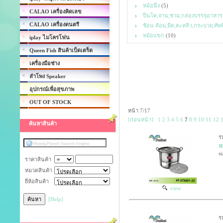
หม้อนึ่ง
(5)
CALAO เครื่องคิดเลข
ปิ่นโต,จาน,ชาม,กล่องบรรจุอาหาร
CALAO เครื่องดนตรี
ช้อน ส้อม,มีด,ตะหลิว,กระบวย,ทัพพ
หม้อแขก
(10)
iplay ไมโครโฟน
Queen Fish สินค้าเบ็ดเตร็ด
เครื่องมือช่าง
ลำโพง Speaker
อุปกรณ์เพื่อสุขภาพ
OUT OF STOCK
หน้า 7/17
[ก่อนหน้า]
1
2
3
4
5
6
7
8
9
10
11
12
ค้นหาสินค้า
ร
หม
si
ราคาสินค้า
หมวดสินค้า
ยี่ห้อสินค้า
view
[Help]
ร